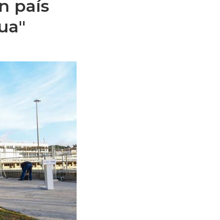
n país
ua"