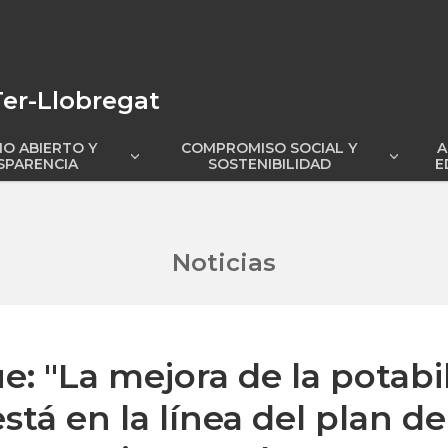
er-Llobregat
O ABIERTO Y
COMPROMISO SOCIAL Y
A
ostrar
Mostrar
SPARENCIA
SOSTENIBILIDAD
E
submenú
submenú
Noticias
: "La mejora de la potabi
está en la línea del plan d