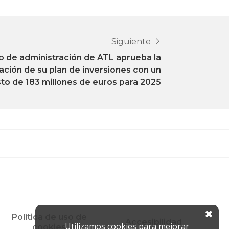
Siguiente
o de administración de ATL aprueba la
ación de su plan de inversiones con un
o de 183 millones de euros para 2025
✖
Política de uso de
Accesibilidad
Utilizamos cookies para mejorar
cookies