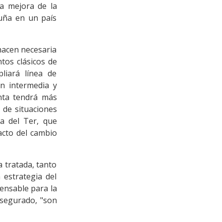
la mejora de la
luña en un país
hacen necesaria
tos clásicos de
liará línea de
ón intermedia y
anta tendrá más
, de situaciones
a del Ter, que
acto del cambio
 tratada, tanto
 estrategia del
ensable para la
asegurado, "son