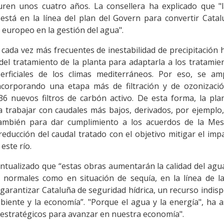
uren unos cuatro años. La consellera ha explicado que "
 está en la línea del plan del Govern para convertir Cata
 europeo en la gestión del agua".
 cada vez más frecuentes de inestabilidad de precipitación 
del tratamiento de la planta para adaptarla a los tratamien
erficiales de los climas mediterráneos. Por eso, se amp
ncorporando una etapa más de filtración y de ozonizaci
6 nuevos filtros de carbón activo. De esta forma, la pl
ra trabajar con caudales más bajos, derivados, por ejemplo
también para dar cumplimiento a los acuerdos de la Mes
reducción del caudal tratado con el objetivo mitigar el imp
este río.
tualizado que “estas obras aumentarán la calidad del agua
 normales como en situación de sequía, en la línea de la
garantizar Cataluña de seguridad hídrica, un recurso indisp
biente y la economía”. "Porque el agua y la energía", ha 
estratégicos para avanzar en nuestra economía".