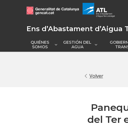
Ens d’Abastament d’Aigua T
QUIÉNES
GESTIÓN DEL
GOBIERN
Mostrar
M
SOMOS
AGUA
TRAN
submenú
submenú
Volver
Paneque
del Ter 