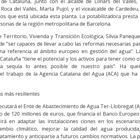
de Cataluña, junto con el alcalde de Llinars del Vallès, 
 Roca del Vallés, Marta Pujol, y el vicealcalde de Cardedeu
os que está ubicada esta planta. La potabilizadora presta 
rsonas de la región metropolitana de Barcelona.
 Territorio, Vivienda y Transición Ecológica, Sílvia Paneq
de "ser capaces de llevar a cabo las reformas necesarias p
a referencia al ámbito europeo en gestión del agua". L
ataluña "tiene el potencial y los activos para tener como ob
a sequía lo antes posible de nuestro país". Ha quer
el trabajo de la Agencia Catalana del Agua (ACA) que ha 
s más resilientes
jecutará el Ente de Abastecimiento de Agua Ter-Llobregat (A
 de 120 millones de euros, que financia el Banco Europeo
stirá en adaptar las instalaciones ciones en los escenario
ambio climático, mejorar la calidad del agua producid
ratamiento y anticiparse a futuros cambios normativos. La p