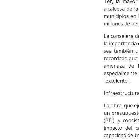
Ter, la mayor 
alcaldesa de la
municipios en l
millones de pe
La consejera de
la importancia 
sea también un
recordado que C
amenaza de l
especialmente 
"excelente".
Infraestructura
La obra, que e
un presupuesto
(BEI), y consi
impacto del c
capacidad de t