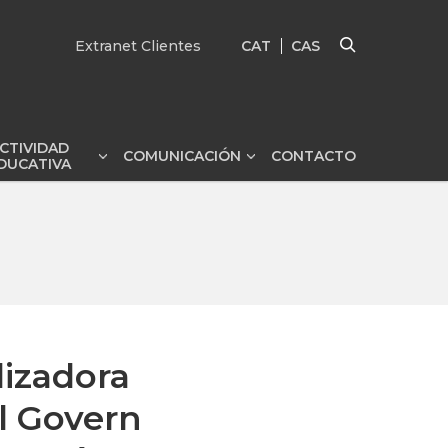
Extranet Clientes
CAT
CAS
CTIVIDAD
COMUNICACIÓN
CONTACTO
Mostrar
Mostrar
Mostrar
DUCATIVA
submenú
submenú
lizadora
el Govern