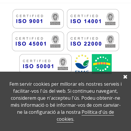
✖
Ens d’Abastament d’Aigua Ter-Llobregat
Fem servir cookies per millorar els nostres serveis i
Sant Martí de l'Erm, 2
08970
Sant Joan Despí
facilitar-vos l'ús del web. Si continueu navegant,
considerem que n'accepteu l'ús. Podeu obtenir-ne
Barcelona
Espanya
93 602 96 00
més informació o bé informar-vos de com canviar-
ne la configuració a la nostra
Política d'ús de
cookies
.