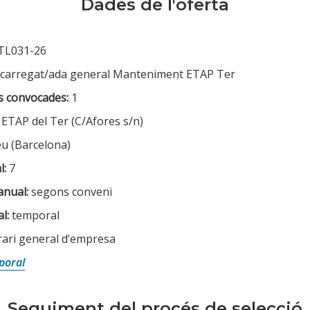
Dades de l'oferta
TL031-26
carregat/ada general Manteniment ETAP Ter
 convocades:
1
ETAP del Ter (C/Afores s/n)
u (Barcelona)
l:
7
anual:
segons conveni
l:
temporal
ari general d’empresa
poral
Seguiment del procés de selecció