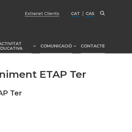
Extranet Clients
CAT
CAS
ACTIVITAT
COMUNICACIÓ
CONTACTE
Mostrar
Mostrar
Mostrar
EDUCATIVA
submenú
submenú
eniment ETAP Ter
AP Ter