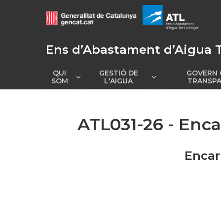
Ens d’Abastament d’Aigua T
QUI
GESTIÓ DE
GOVERN 
Mostrar
Mostr
SOM
L'AIGUA
TRANSPA
submenú
submenú
ATL031-26 - Enc
Encar