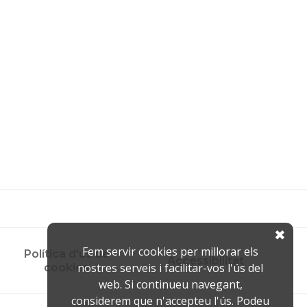
✖
Fem servir cookies per millorar els
Política d'ús de
Accessibilitat
nostres serveis i facilitar-vos l'ús del
cookies
web. Si continueu navegant,
considerem que n'accepteu l'ús. Podeu