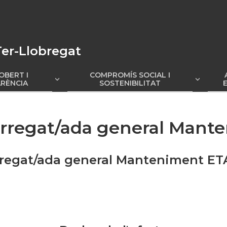
er-Llobregat
OBERT I
COMPROMÍS SOCIAL I
ar
Mostrar
RÈNCIA
SOSTENIBILITAT
submenú
submenú
arregat/ada general Mant
regat/ada general Manteniment ET